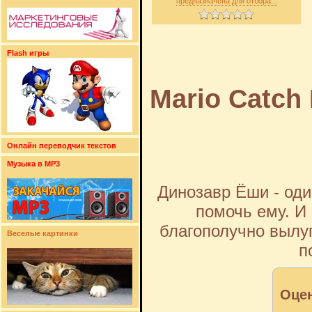
предназначена для отбора...
Flash игры
Mario Catch
Онлайн переводчик текстов
Музыка в MP3
Динозавр Ёши - оди
помочь ему. И
благополучно вылуп
Веселые картинки
п
Оцен