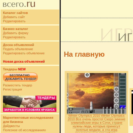
Каталог сайтов
Добавить сайт
Редактировать
Бизнес-каталог
Добавить фирму
Редактировать
Доска объявлений
Подать объявление
На главную
Редактировать объявление
Новая доска объявлений
Тендеры
NEW
Разместить тендер
Регистрация
Winter Olympics 2010 Winter Olympics
Маркетинговые исследования
2010 Все очень просто! Скоро зимние
для бизнеса
олимпийские игры в Сочи, стране
Дайджесты
нужны люди, которые принесут
золотые медали, а эта игра
Полезное об исследованиях