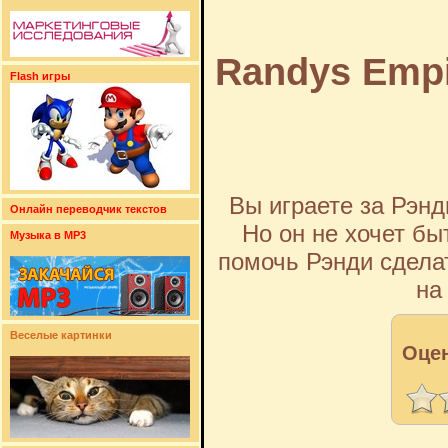
Randys Emp
Flash игры
Вы играете за Рэн
Онлайн переводчик текстов
Но он не хочет б
Музыка в MP3
помочь Рэнди сдела
на
Веселые картинки
Оцен