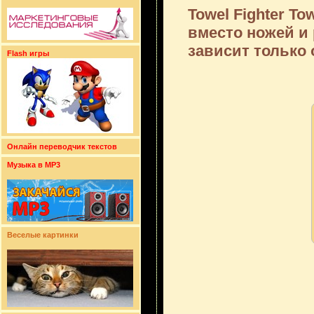
Towel Fighter T
вместо ножей и 
зависит только 
Flash игры
Онлайн переводчик текстов
Музыка в MP3
Веселые картинки