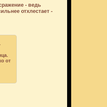
 сражение - ведь
сильнее отхлестает -
-
нца.
ко от